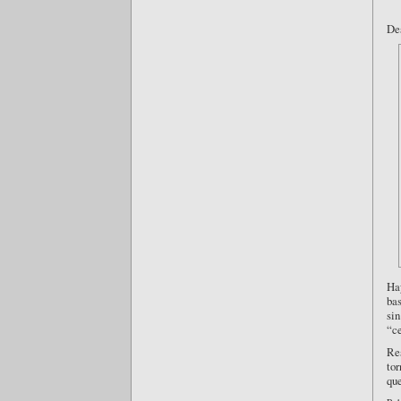
Des
Ha
bas
si
“ce
Re
to
que