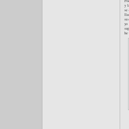
Poc
y 
se 
ll
su 
yo 
su
he 