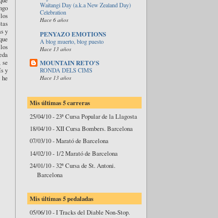
que
Waitangi Day (a.k.a New Zealand Day)
engo
Celebration
los
Hace 6 años
tas
as y
PENYAZO EMOTIONS
 que
A blog muerto, blog puesto
los
Hace 13 años
eda
, se
MOUNTAIN RETO'S
ís y
RONDA DELS CIMS
 he
Hace 13 años
Mis últimas 5 carreras
25/04/10 - 23ª Cursa Popular de la Llagosta
18/04/10 - XII Cursa Bombers. Barcelona
07/03/10 - Marató de Barcelona
14/02/10 - 1/2 Marató de Barcelona
24/01/10 - 32ª Cursa de St. Antoni.
Barcelona
Mis últimas 5 pedaladas
05/06/10 - I Tracks del Diable Non-Stop.