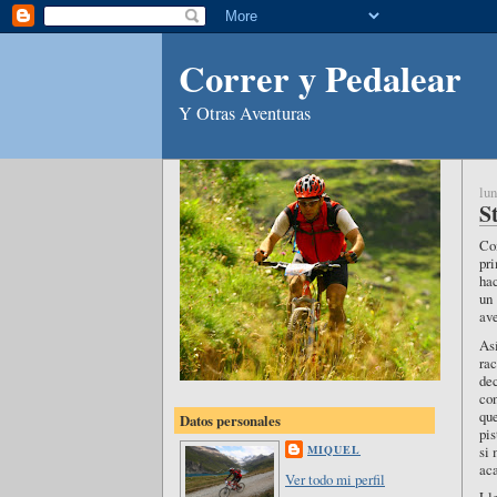
Correr y Pedalear
Y Otras Aventuras
lun
S
Com
pri
hac
un
av
As
ra
de
con
qu
Datos personales
pis
si 
MIQUEL
aca
Ver todo mi perfil