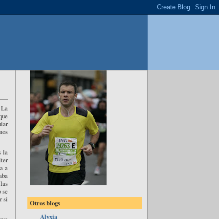
 La
 que
uiar
mos
 la
ter
a a
saba
las
o se
r si
Otros blogs
Alyxia