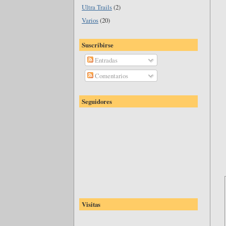
Ultra Trails
(2)
Varios
(20)
Suscribirse
Entradas
Comentarios
Seguidores
Visitas