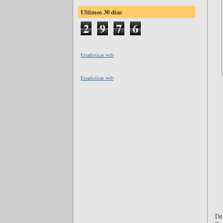
Ultimos 30 días
2
9
7
6
Estadisticas web
Estadisticas web
De