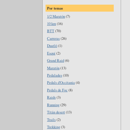
Por temas
1/2 Maratón
(7)
10 km
(16)
BTT
(70)
Carreras
(26)
Duatló
(1)
Esquí
(2)
Grand Raid
(6)
Maratón
(13)
Pedalades
(10)
Pedals d'Occitania
(4)
Pedals de Foc
(8)
Raids
(3)
Running
(29)
Titán desert
(13)
Trails
(2)
Trekking
(3)