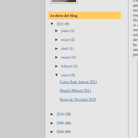
Ll
qui
mo
es
Archivo del blog
fác
2011
(9)
▼
si 
me
junio
(1)
►
te
mayo
(2)
des
►
ha 
abril
(1)
►
un
pod
marzo
(1)
►
febrero
(1)
►
enero
(3)
▼
Cursa Sant Antoni 2011
Duatló Mataró 2011
Stage de Navidad 2010
2010
(29)
►
2009
(40)
►
2008
(69)
►