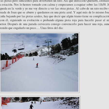
as pistas pero suficientes para divertirnos un rato. Así que dirección Queralbs, cremal
la estación. Nos lo hemos tomado con calma y empezamos a esquiar sobre las 11h30. J
queda en la verde y yo me voy directo a ver las otras pistas. Al cabo de un rato recibo
amada de Joan que se aburre y quedamos en una pista azul. Y aquí más de lo mismo Joa
cuña bajando por las pistas azules, hay que decir que algún tramo tiene su complicació
con él, siguiendo su evolución o probando alguna pista roja para hacerle pasar al ni
perior. Después de una parada cervecera consigo convencerlo para hacer una roja, aun
tenido que engañarlo un poco…. Unas fotos del día: