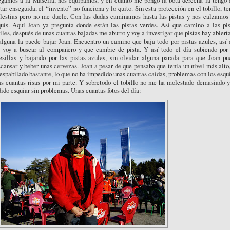
egamos a la Masella, nos equipamos, y en cuanto me pongo la bota derecha la tengo 
tar enseguida, el “invento” no funciona y lo quito. Sin esta protección en el tobillo, t
lestias pero no me duele. Con las dudas caminamos hasta las pistas y nos calzamos 
quís. Aquí Joan ya pregunta donde están las pistas verdes. Así que camino a las pis
iles, después de unas cuantas bajadas me aburro y voy a investigar que pistas hay abiert
alguna la puede bajar Joan. Encuentro un camino que baja todo por pistas azules, así
 voy a buscar al compañero y que cambie de pista. Y así todo el día subiendo por 
lesillas y bajando por las pistas azules, sin olvidar alguna parada para que Joan pu
cansar y beber unas cervezas. Joan a pesar de que pensaba que tenia un nivel más alto
espabilado bastante, lo que no ha impedido unas cuantas caídas, problemas con los esqu
as cuantas risas por mi parte. Y sobretodo el tobillo no me ha molestado demasiado y
ido esquiar sin problemas. Unas cuantas fotos del día: