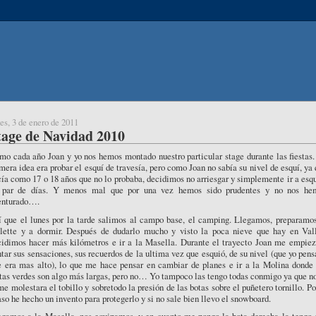
es, 3 de enero de 2011
tage de Navidad 2010
o cada año Joan y yo nos hemos montado nuestro particular stage durante las fiestas.
mera idea era probar el esquí de travesía, pero como Joan no sabía su nivel de esquí, ya
ía como 17 o 18 años que no lo probaba, decidimos no arriesgar y simplemente ir a esq
 par de días. Y menos mal que por una vez hemos sido prudentes y no nos he
enturado….
í que el lunes por la tarde salimos al campo base, el camping. Llegamos, preparamos
clette y a dormir. Después de dudarlo mucho y visto la poca nieve que hay en Vall
cidimos hacer más kilómetros e ir a la Masella. Durante el trayecto Joan me empiez
tar sus sensaciones, sus recuerdos de la ultima vez que esquió, de su nivel (que yo pen
e era mas alto), lo que me hace pensar en cambiar de planes e ir a la Molina donde 
tas verdes son algo más largas, pero no… Yo tampoco las tengo todas conmigo ya que n
me molestara el tobillo y sobretodo la presión de las botas sobre el puñetero tornillo. Po
so he hecho un invento para protegerlo y si no sale bien llevo el snowboard.