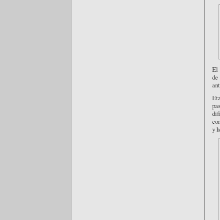
El
de
ant
Et
pa
dif
con
y h