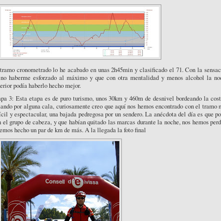
 tramo cronometrado lo he acabado en unas 2h45min y clasificado el 71. Con la sensac
 no haberme esforzado al máximo y que con otra mentalidad y menos alcohol la no
erior podía haberlo hecho mejor.
apa 3: Esta etapa es de puro turismo, unos 30km y 460m de desnivel bordeando la cost
sando por alguna cala, curiosamente creo que aquí nos hemos encontrado con el tramo 
ícil y espectacular, una bajada pedregosa por un sendero. La anécdota del día es que po
 el grupo de cabeza, y que habían quitado las marcas durante la noche, nos hemos per
emos hecho un par de km de más. A la llegada la foto final