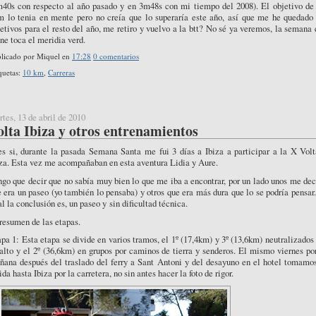
m40s con respecto al año pasado y en 3m48s con mi tiempo del 2008). El objetivo de 
m lo tenia en mente pero no creía que lo superaría este año, así que me he quedado 
etivos para el resto del año, me retiro y vuelvo a la btt? No sé ya veremos, la semana
ne toca el meridia verd.
licado por
Miquel
en
17:28
0 comentarios
quetas:
10 km
,
Carreras
tes, 13 de abril de 2010
olta Ibiza y otros entrenamientos
es si, durante la pasada Semana Santa me fui 3 días a Ibiza a participar a la X Volt
za. Esta vez me acompañaban en esta aventura Lidia y Aure.
go que decir que no sabía muy bien lo que me iba a encontrar, por un lado unos me de
 era un paseo (yo también lo pensaba) y otros que era más dura que lo se podría pensar
al la conclusión es, un paseo y sin dificultad técnica.
resumen de las etapas.
pa 1: Esta etapa se divide en varios tramos, el 1º (17,4km) y 3º (13,6km) neutralizados
alto y el 2º (36,6km) en grupos por caminos de tierra y senderos. El mismo viernes po
ñana después del traslado del ferry a Sant Antoni y del desayuno en el hotel tomamos
ida hasta Ibiza por la carretera, no sin antes hacer la foto de rigor.