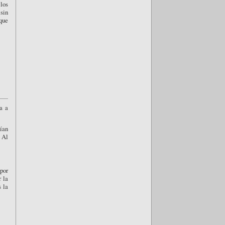
los
sin
 que
a a
cían
. Al
 por
r la
 la