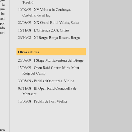
Torelló
 la
gún
19/09/09 - XV Volta a la Cerdanya.
 he
Castellar de n'Hug
casi
22/08/09 - XX Grand Raid. Valais, Suiza
 por
lido
16/11/08 - L'Orrienca 2008. Orrius
Xavi
26/10/08 - XI Berga-Berga Resort. Berga
Otras salidas
25/07/09 - I Stage Multiaventura del Bierge
15/06/09 - Open Raid Centre Miró. Mont
Roig del Camp
30/05/09 - Pedals d'Occitania. Vielha
08/11/08 - III Open Raid Cornudella de
Montsant
13/06/08 - Pedals de Foc. Vielha
nto