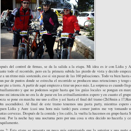
spués del control de firmas, se da la salida a la etapa. Mi idea es ir con Lidia y A
ante todo el recorrido, pero en la primera subida las pierdo de vista y decido empez
ar a un ritmo más sostenido, eso si sin pasar de las 160 pulsaciones. Todo va bien hasta
un par de puntos donde se estrecha el recorrido se producen unas retenciones y tengo
er pie a tierra. A partir de aquí empiezo a tirar un poco más. La sorpresa es cuando lleg
ituallamiento y que no podemos seguir hasta que los guías locales se pongan en marc
o mi intención no era la de parar en los avituallamientos espero y en cuanto el grup
eza se pone en marcha me uno a ellos y así hasta el final del tramo (2h18min a 17,8k
0m ascendidos). Al final de este tramo tenemos una pasta party, mientras espero 
eguen Lidia y Aure (casi una hora más tarde) para comer juntos me voy tomando u
ntas cervezas. Después de la comida y los cafés, la vuelta la hacemos en grupo hasta 
toni. Por la noche hay una nocturna pero por una cosa u otra decido no hacerla y ce
anquilamente.
apa 2: Esta etapa se presenta un poco más entretenida que la anterior y una parte e