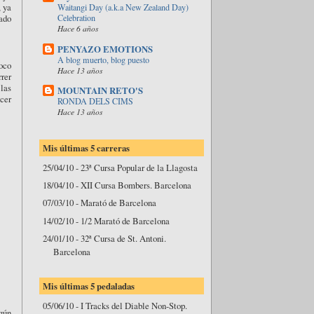
, ya
Waitangi Day (a.k.a New Zealand Day)
ado
Celebration
Hace 6 años
PENYAZO EMOTIONS
A blog muerto, blog puesto
oco
Hace 13 años
rer
 las
MOUNTAIN RETO'S
cer
RONDA DELS CIMS
Hace 13 años
Mis últimas 5 carreras
25/04/10 - 23ª Cursa Popular de la Llagosta
18/04/10 - XII Cursa Bombers. Barcelona
07/03/10 - Marató de Barcelona
14/02/10 - 1/2 Marató de Barcelona
24/01/10 - 32ª Cursa de St. Antoni.
Barcelona
Mis últimas 5 pedaladas
05/06/10 - I Tracks del Diable Non-Stop.
gún