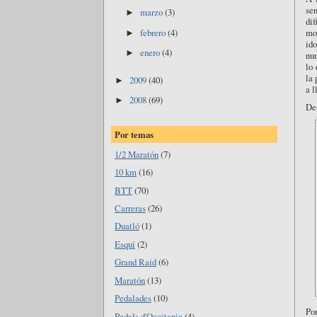
se
marzo
(3)
►
di
mo
febrero
(4)
►
ido
enero
(4)
►
nun
lo 
la 
2009
(40)
►
a l
2008
(69)
►
Des
Por temas
1/2 Maratón
(7)
10 km
(16)
BTT
(70)
Carreras
(26)
Duatló
(1)
Esquí
(2)
Grand Raid
(6)
Maratón
(13)
Pedalades
(10)
Po
Pedals d'Occitania
(4)