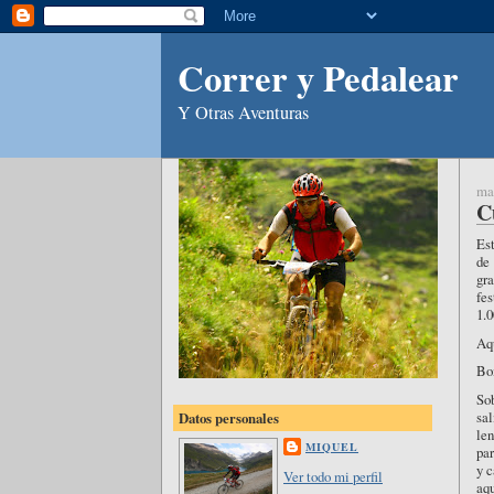
Correr y Pedalear
Y Otras Aventuras
mar
C
Est
de
gr
fes
1.0
Aqu
Bo
So
sal
Datos personales
len
MIQUEL
par
y c
Ver todo mi perfil
aq