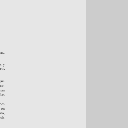
lax,
, y
alvo
que
Xavi
han
 las
mos
) en
nto,
d).