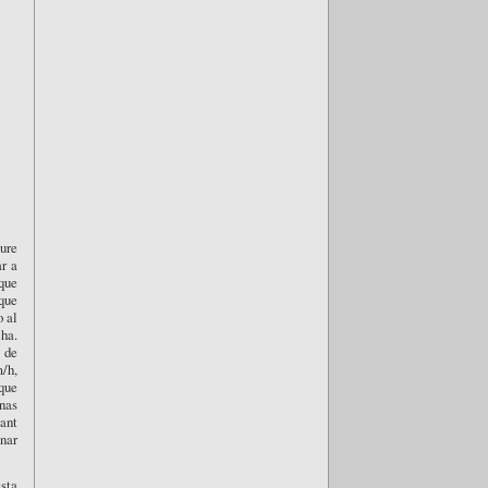
ure
ar a
 que
 que
o al
ha.
o de
m/h,
que
nas
Sant
nar
sta