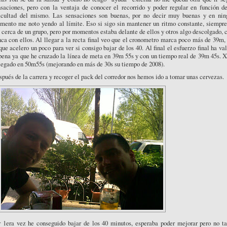
nsaciones, pero con la ventaja de conocer el recorrido y poder regular en función de
ficultad del mismo. Las sensaciones son buenas, por no decir muy buenas y en nin
mento me noto yendo al límite. Eso si sigo sin mantener un ritmo constante, siempre
 cerca de un grupo, pero por momentos estaba delante de ellos y otros algo descolgado, 
ca con ellos. Al llegar a la recta final veo que el cronometro marca poco más de 39m,
que acelero un poco para ver si consigo bajar de los 40. Al final el esfuerzo final ha va
pena ya que he cruzado la línea de meta en 39m 55s y con un tiempo real de 39m 45s. 
legado en 50m55s (mejorando en más de 30s su tiempo de 2008).
pués de la carrera y recoger el pack del corredor nos hemos ido a tomar unas cervezas.
r 1era vez he conseguido bajar de los 40 minutos, esperaba poder mejorar pero no ta