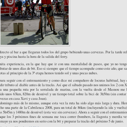
irecto al bar a que llegaran todos los del grupo bebiendo unas cervezas. Por la tarde re
ya y piscina hasta la hora de la salida del ferry.
nita experiencia, en la que hay que ir con una mentalidad de paseo, que yo no tengo
frutar de unos días de btt. Eso si siempre que el tiempo acompañe como este año, que s
otas al principio de la 3ª etapa hemos tenido sol y unas pocas nubes.
para seguir con el entrenamiento y como dice mi compañero de locuras habitual, hay 
dir tributo al diable antes de la tracks. Así que el sábado pasado nos unimos los 2 con 
ra una pequeña ruta por la serralada de marina, con la vuelta desde el Masnou me 
ido unos 63km, 820m de desnivel y un tiempo total sobre la bici de 3h50m (sin contar
vezas en casa Xavi y casa Joan).
 domingo más de lo mismo, aunque esta vez la ruta ha sido algo más larga y dura. He
ho una parte de la Cabrilenca 2008, para un total de 86km (incluyendo la ida y vuelta
s 5h45m y 1480m de desnivel (esta vez sin cervezas). Ahora a seguir con el entrenamie
que los 3 próximos fines de semana me toca correr (bombers, la llagosta y merdia ver
mayo ya nos pondremos en serio con la btt y preparar la tracks del próximo 5 de junio.