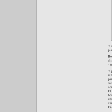
Y d
pla
Bo
dis
4 g
Y 
ren
pa
sal
cer
El
hec
una
aun
En 