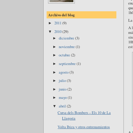
enc
qu
1h0
Archivo del blog
La
2011
(9)
►
A 
2010
(29)
▼
más
sin
diciembre
(3)
►
10
noviembre
(1)
est
►
octubre
(2)
►
septiembre
(1)
►
agosto
(3)
►
julio
(3)
►
junio
(2)
►
mayo
(1)
►
abril
(2)
▼
Cursa dels Bombers – Els 10 de La
Llagosta
Volta Ibiza y otros entrenamientos
A 