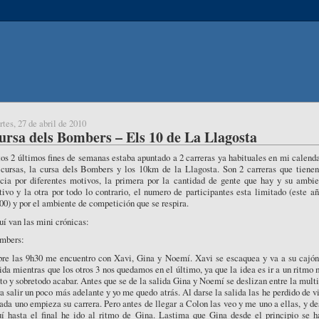
tes, 27 de abril de 2010
ursa dels Bombers – Els 10 de La Llagosta
os 2 últimos fines de semanas estaba apuntado a 2 carreras ya habituales en mi calend
 cursas, la cursa dels Bombers y los 10km de la Llagosta. Son 2 carreras que tienen
acia por diferentes motivos, la primera por la cantidad de gente que hay y su ambie
tivo y la otra por todo lo contrario, el numero de participantes esta limitado (este a
00) y por el ambiente de competición que se respira.
í van las mini crónicas:
mbers:
bre las 9h30 me encuentro con Xavi, Gina y Noemí. Xavi se escaquea y va a su cajón
ida mientras que los otros 3 nos quedamos en el último, ya que la idea es ir a un ritmo
to y sobretodo acabar. Antes que se de la salida Gina y Noemí se deslizan entre la mult
a salir un poco más adelante y yo me quedo atrás. Al darse la salida las he perdido de v
ada uno empieza su carrera. Pero antes de llegar a Colon las veo y me uno a ellas, y d
uí hasta el final he ido al ritmo de Gina. Lastima que Gina desde el principio se h