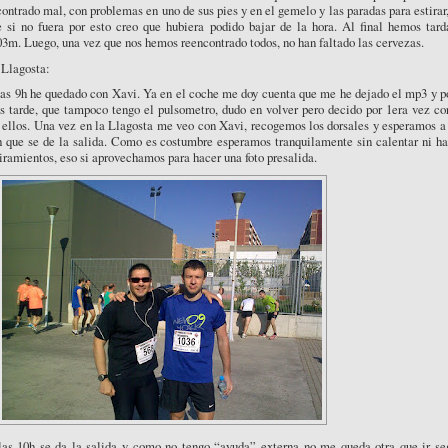
ontrado mal, con problemas en uno de sus pies y en el gemelo y las paradas para estirar
e si no fuera por esto creo que hubiera podido bajar de la hora. Al final hemos tard
3m. Luego, una vez que nos hemos reencontrado todos, no han faltado las cervezas.
 Llagosta:
las 9h he quedado con Xavi. Ya en el coche me doy cuenta que me he dejado el mp3 y p
 tarde, que tampoco tengo el pulsometro, dudo en volver pero decido por 1era vez cor
 ellos. Una vez en la Llagosta me veo con Xavi, recogemos los dorsales y esperamos a
h que se de la salida. Como es costumbre esperamos tranquilamente sin calentar ni ha
iramientos, eso si aprovechamos para hacer una foto presalida.
las 10h se da la salida y como no tengo “ayuda” externa no me queda otra que ir se