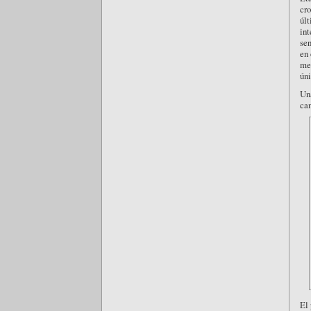
cr
úl
int
sen
en 
me 
úni
Una
cam
El 