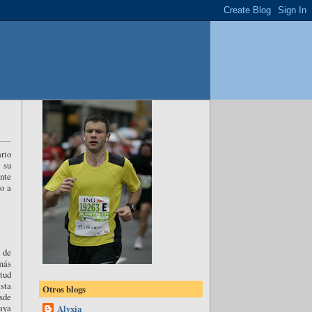
ario
 su
nte
ño a
 de
 más
itud
ista
Otros blogs
esde
aya
Alyxia