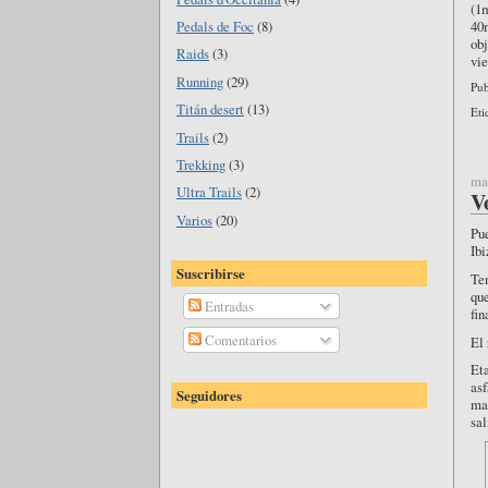
(1
40
Pedals de Foc
(8)
obj
Raids
(3)
vie
Running
(29)
Pub
Titán desert
(13)
Eti
Trails
(2)
Trekking
(3)
mar
Ultra Trails
(2)
V
Varios
(20)
Pu
Ibi
Suscribirse
Ten
que
Entradas
fin
Comentarios
El 
Eta
asf
Seguidores
ma
sal