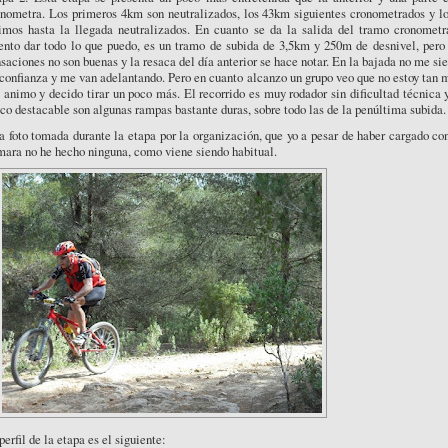
onometra. Los primeros 4km son neutralizados, los 43km siguientes cronometrados y lo
timos hasta la llegada neutralizados. En cuanto se da la salida del tramo cronometr
ento dar todo lo que puedo, es un tramo de subida de 3,5km y 250m de desnivel, pero 
saciones no son buenas y la resaca del día anterior se hace notar. En la bajada no me si
confianza y me van adelantando. Pero en cuanto alcanzo un grupo veo que no estoy tan 
animo y decido tirar un poco más. El recorrido es muy rodador sin dificultad técnica 
co destacable son algunas rampas bastante duras, sobre todo las de la penúltima subida.
 foto tomada durante la etapa por la organización, que yo a pesar de haber cargado co
ara no he hecho ninguna, como viene siendo habitual.
perfil de la etapa es el siguiente: