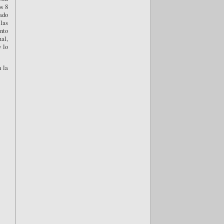
s 8
ado
las
ento
mal,
y lo
n la