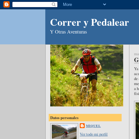
Correr y Pedalear
Y Otras Aventuras
mar
G
Ya 
aca
de 
mej
a h
fís
Datos personales
MIQUEL
Ver todo mi perfil