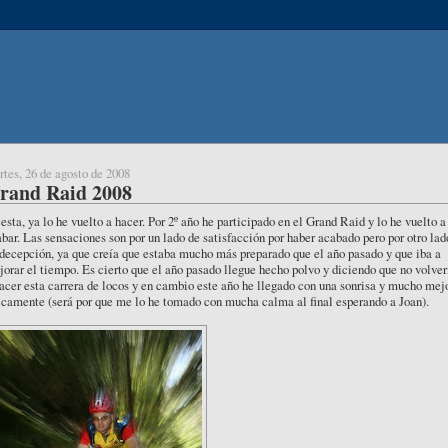
tes, 26 de agosto de 2008
rand Raid 2008
esta, ya lo he vuelto a hacer. Por 2º año he participado en el Grand Raid y lo he vuelto a
bar. Las sensaciones son por un lado de satisfacción por haber acabado pero por otro lad
decepción, ya que creía que estaba mucho más preparado que el año pasado y que iba a
orar el tiempo. Es cierto que el año pasado llegue hecho polvo y diciendo que no volver
acer esta carrera de locos y en cambio este año he llegado con una sonrisa y mucho mej
icamente (será por que me lo he tomado con mucha calma al final esperando a Joan).