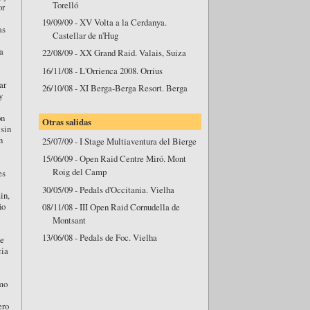
Torelló
or
19/09/09 - XV Volta a la Cerdanya.
as
Castellar de n'Hug
a
22/08/09 - XX Grand Raid. Valais, Suiza
16/11/08 - L'Orrienca 2008. Orrius
ar
26/10/08 - XI Berga-Berga Resort. Berga
y
on
Otras salidas
 sin
n
25/07/09 - I Stage Multiaventura del Bierge
15/06/09 - Open Raid Centre Miró. Mont
Roig del Camp
es
30/05/09 - Pedals d'Occitania. Vielha
in,
ño
08/11/08 - III Open Raid Cornudella de
Montsant
13/06/08 - Pedals de Foc. Vielha
de
cia
imo
ero