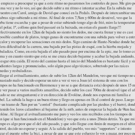
empiezo a preocupar ya que a este ritmo no pasaremos los controles de paso. Me giro p
ima vez y no lo veo, así que decido subir a mi ritmo e intentar acabar. En la subida me
uentro con Carol, amiga de David que conocí en la Pedals. Después de intercambiar un
abras sigo subiendo a mi ritmo. Al final de estos 7,5km y 600m de desnivel, veo que la
rba tiene escarcha y que a pesar de estar subiendo tengo algo de frió, miro la temperatur
el polar, 1º, collons quin fred passaré en la baixada, on estan els guants llargs!!!
fectivamente en los 12km de bajada no siento los dedos, me cuesta frenar y me es casi
osible cambiar de platos, tengo ganas de encontrarme con una subida para volver a entr
calor y recuperar las sensaciones en mis dedos. Sigo camino de Haute-Nendaz donde ha
1era dificultad de la carrera, una bajada por las pistas de esquí, con la hierba mojada y
baladiza. Como, en esta bajada el año pasado pase por encima de la epic, me lo tomo c
ma y en cuanto siento que esta se me cruza decido bajarme y acabar la bajada andando,
iesgar otra caída. El resto del camino hasta el inicio del Mandelon es bastante fácil y si
dientes largas y pronunciadas, solo algún paso algo técnico, sobretodo por las raíces
medas y resbaladizas.
llegar al avituallamiento, antes de subir los 12km del Mandelon, veo que mi tiempo no 
asiado malo y decido esperar un rato a ver si veo a Joan (el sistema de sms con los
mpos no ha funcionado en Heremence y no se a que distancia esta) después de unos 15 m
e ver pasar a varios maillots amarillos, decido subir los casi 700m de desnivel (que el a
ado se me atragantaron) e ir en dirección de Evoléne, donde nos esperan mi familia e
bel. La subida la hago a un buen ritmo y llego en apenas en 1h al control de paso. Luego
 un tramo de 5km por un “corriol” (bastante complicado por las piedras y el barro), don
tenido los 1eros calambres al bajarme de la mtb, antes de empezar la bajada de 9km ha
léne. Al llegar al avituallamiento me paro y veo los sms recibidos con los tiempos de
n (que si han funcionado en el Mandelon) y veo que esta a unos 20min detrás. Ya que mi
mpo es algo peor que el del año pasado, y que solo llegue con 4min de margen en el ult
trol, decido no esperar y seguir. A la salida del pueblo, veo mis “supporters” e intento
zar el puente sobre la bici, a pesar de que se que este esfuerzo lo voy a pagar, por poco p