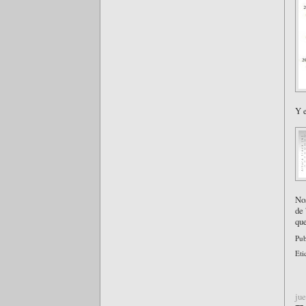
Y e
Nos
de 
que
Pub
Eti
jue