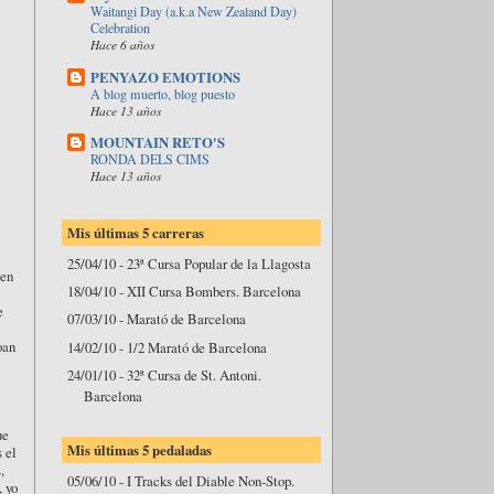
Waitangi Day (a.k.a New Zealand Day)
Celebration
Hace 6 años
PENYAZO EMOTIONS
A blog muerto, blog puesto
Hace 13 años
MOUNTAIN RETO'S
RONDA DELS CIMS
Hace 13 años
Mis últimas 5 carreras
25/04/10 - 23ª Cursa Popular de la Llagosta
uen
18/04/10 - XII Cursa Bombers. Barcelona
e
07/03/10 - Marató de Barcelona
oan
14/02/10 - 1/2 Marató de Barcelona
24/01/10 - 32ª Cursa de St. Antoni.
Barcelona
ue
Mis últimas 5 pedaladas
 el
,
05/06/10 - I Tracks del Diable Non-Stop.
, yo