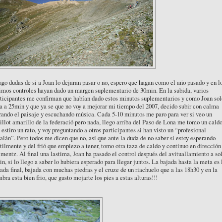
go dudas de si a Joan lo dejaran pasar o no, espero que hagan como el año pasado y en l
imos controles hayan dado un margen suplementario de 30min. En la subida, varios
ticipantes me confirman que habían dado estos minutos suplementarios y como Joan sol
a a 25min y que ya se que no voy a mejorar mi tiempo del 2007, decido subir con calma
ando el paisaje y escuchando música. Cada 5-10 minutos me paro para ver si veo un
llot amarillo de la federació pero nada, llego arriba del Paso de Lona me tomo un caldo
estiro un rato, y voy preguntando a otros participantes si han visto un “profesional
alán”. Pero todos me dicen que no, así que ante la duda de no saber si estoy esperando
tilmente y del frió que empiezo a tener, tomo otra taza de caldo y continuo en dirección
mentz. Al final una lastima, Joan ha pasado el control después del avituallamiento a so
n, si lo llego a saber lo hubiera esperado para llegar juntos. La bajada hasta la meta es 
ada final, bajada con muchas piedras y el cruze de un riachuelo que a las 18h30 y en la
bra esta bien frio, que gusto mojarte los pies a estas alturas!!!