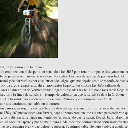
fin, empecemos con la crónica.
día empieza con el despertador sonando a las 3h35 para tener tiempo de desayunar un b
to de pasta acompañado de unos cuantos cafés. Después de acabar de preparar todo el
erial y de dar vueltas por casa buscando “algo” que me dejaba (esta sensación de que s
olvida algo siempre esta ahí en momentos importantes), sobre las 4h45 salimos de
ssier en dirección de Verbier donde llegamos pasadas las 6h. Un poco más tarde llega J
irectos a la línea de salida, sin tiempo de calentar ya que la salida se da a la 6h 30 en
to. En la salida nos encontramos con Dani Pedrosa que acompañaba a otro de los
erosos catalanes que había en la carrera.
en carrera, en seguida veo que Joan se descuelga, no sigue mi ritmo a pesar de que voy
re 150 y 160 pulsaciones (sin forzar), bajo el ritmo para que me alcance pero cada vez q
giro la distancia se sigue manteniendo (no entiendo que le pasa). Decido bajar algo más
mo, el hace un esprint y por fin me alcanza. Me dice que hemos salido demasiado fuertes
 no se encuentra bien y que quiere recuperar. Seguimos subiendo pero vuelve a quedarse