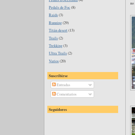
no 
Pedals de Foc
(8)
Raids
(3)
Running
(29)
Titán desert
(13)
Trails
(2)
Trekking
(3)
Ultra Trails
(2)
Varios
(20)
Suscribirse
Entradas
Comentarios
Seguidores