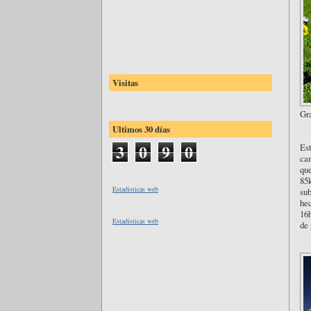
Visitas
Gr
Ultimos 30 días
3
0
9
0
Est
cam
que
85k
Estadisticas web
sub
hec
16h
Estadisticas web
de 