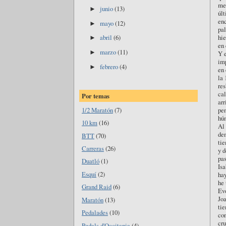
me 
junio
(13)
►
últ
enc
mayo
(12)
►
pal
hie
abril
(6)
►
en 
marzo
(11)
►
Y e
imp
febrero
(4)
►
en 
la 
res
cal
Por temas
arr
1/2 Maratón
(7)
pen
hú
10 km
(16)
Al 
dem
BTT
(70)
tie
Carreras
(26)
y d
pas
Duatló
(1)
Isa
Esquí
(2)
hay
he 
Grand Raid
(6)
Evo
Joa
Maratón
(13)
tie
Pedalades
(10)
con
cru
Pedals d'Occitania
(4)