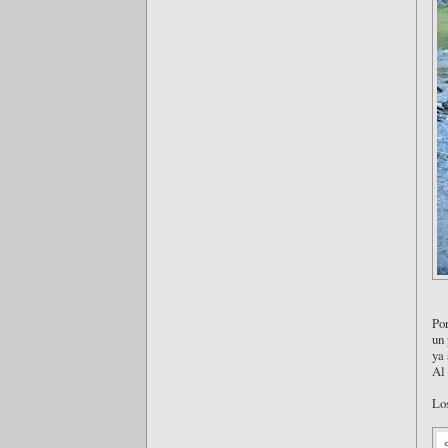
Por
un
ya 
Al 
Lo