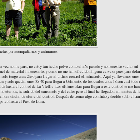
acias por acompañarnos y animarnos
a vez no me paro, no estoy tan hecho polvo como el año pasado y no necesito vaciar mi
el de material innecesario, y como no me han ofrecido ninguna cerveza pues para dela
 solo tengo unas 2h30 para llegar al ultimo control eliminatorio. Aquí ya llevamos unos
m y solo quedan unos 35-40 para llegar a Grimentz, de los cuales unos 18 son casi todo 
ida hasta el control de La Vieille. Los últimos 5km para llegar a este control se me han
ho eternos, he sufrido del cansancio y del calor pero al final he llegado 5 min antes de l
, hora oficial de cierre del control. Después de tomar algo continúo y decido subir el tr
pateo hasta el Paso de Lona.