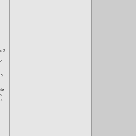
os 2
o
 y
 de
lo
la