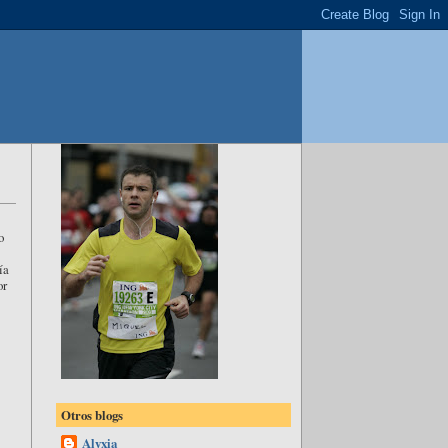
o
ía
or
Otros blogs
Alyxia