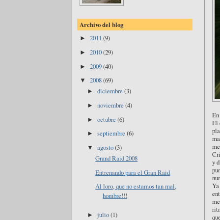
Archivo del blog
2011
(9)
►
2010
(29)
►
2009
(40)
►
2008
(69)
▼
diciembre
(3)
►
noviembre
(4)
►
En 
octubre
(6)
►
El 
pla
septiembre
(6)
►
mat
me 
agosto
(3)
▼
Cri
Grand Raid 2008
y d
pun
Entrenando para el Gran Raid
num
Ya 
Al loro, que no estamos tan mal,
ent
hombre!!!
me 
rit
julio
(1)
►
que