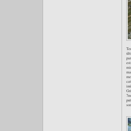
Ten
últ
par
est
mir
mai
me 
cat
inú
Gri
7mi
put
som