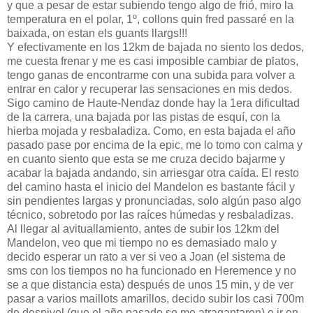
y que a pesar de estar subiendo tengo algo de frió, miro la
temperatura en el polar, 1º, collons quin fred passaré en la
baixada, on estan els guants llargs!!!
Y efectivamente en los 12km de bajada no siento los dedos,
me cuesta frenar y me es casi imposible cambiar de platos,
tengo ganas de encontrarme con una subida para volver a
entrar en calor y recuperar las sensaciones en mis dedos.
Sigo camino de Haute-Nendaz donde hay la 1era dificultad
de la carrera, una bajada por las pistas de esquí, con la
hierba mojada y resbaladiza. Como, en esta bajada el año
pasado pase por encima de la epic, me lo tomo con calma y
en cuanto siento que esta se me cruza decido bajarme y
acabar la bajada andando, sin arriesgar otra caída. El resto
del camino hasta el inicio del Mandelon es bastante fácil y
sin pendientes largas y pronunciadas, solo algún paso algo
técnico, sobretodo por las raíces húmedas y resbaladizas.
Al llegar al avituallamiento, antes de subir los 12km del
Mandelon, veo que mi tiempo no es demasiado malo y
decido esperar un rato a ver si veo a Joan (el sistema de
sms con los tiempos no ha funcionado en Heremence y no
se a que distancia esta) después de unos 15 min, y de ver
pasar a varios maillots amarillos, decido subir los casi 700m
de desnivel (que el año pasado se me atragantaron) e ir en