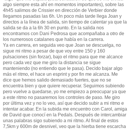
algo siempre esta ahí en momentos importantes), sobre las
4h45 salimos de Crissier en dirección de Verbier donde
llegamos pasadas las 6h. Un poco más tarde llega Joan y
directos a la línea de salida, sin tiempo de calentar ya que la
salida se da a la 6h 30 en punto. En la salida nos
encontramos con Dani Pedrosa que acompañaba a otro de
los numerosos catalanes que había en la carrera.
Ya en carrera, en seguida veo que Joan se descuelga, no
sigue mi ritmo a pesar de que voy entre 150 y 160
pulsaciones (sin forzar), bajo el ritmo para que me alcance
pero cada vez que me giro la distancia se sigue
manteniendo (no entiendo que le pasa). Decido bajar algo
más el ritmo, el hace un esprint y por fin me alcanza. Me
dice que hemos salido demasiado fuertes, que no se
encuentra bien y que quiere recuperar. Seguimos subiendo
pero vuelve a quedarse, yo me empiezo a preocupar ya que
a este ritmo no pasaremos los controles de paso. Me giro
por última vez y no lo veo, así que decido subir a mi ritmo e
intentar acabar. En la subida me encuentro con Carol, amiga
de David que conocí en la Pedals. Después de intercambiar
unas palabras sigo subiendo a mi ritmo. Al final de estos
7,5km y 600m de desnivel, veo que la hierba tiene escarcha