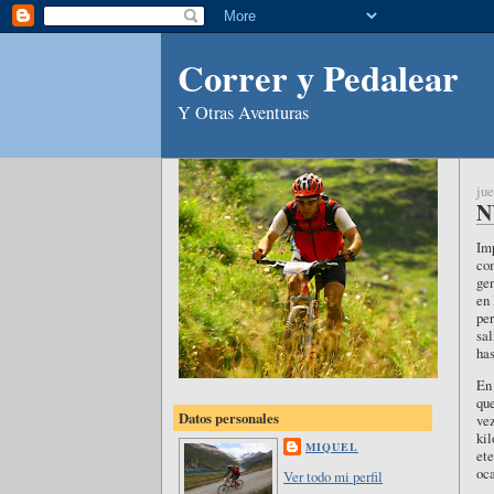
Correr y Pedalear
Y Otras Aventuras
jue
N
Imp
com
gen
en 
per
sal
has
En 
que
Datos personales
vez
kil
MIQUEL
ete
oca
Ver todo mi perfil