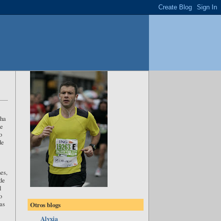
cha
ue
o
de
es,
de
l
o
as
Otros blogs
Alyxia