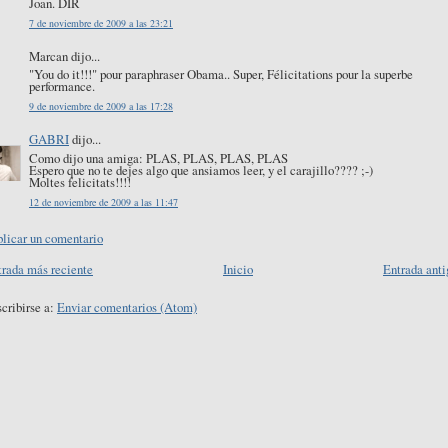
Joan. DIR
7 de noviembre de 2009 a las 23:21
Marcan dijo...
"You do it!!!" pour paraphraser Obama.. Super, Félicitations pour la superbe
performance.
9 de noviembre de 2009 a las 17:28
GABRI
dijo...
Como dijo una amiga: PLAS, PLAS, PLAS, PLAS
Espero que no te dejes algo que ansiamos leer, y el carajillo???? ;-)
Moltes felicitats!!!!
12 de noviembre de 2009 a las 11:47
blicar un comentario
trada más reciente
Inicio
Entrada anti
cribirse a:
Enviar comentarios (Atom)