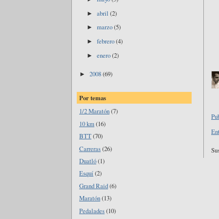
abril
(2)
►
marzo
(5)
►
febrero
(4)
►
enero
(2)
►
2008
(69)
►
Por temas
1/2 Maratón
(7)
Pu
10 km
(16)
En
BTT
(70)
Carreras
(26)
Sus
Duatló
(1)
Esquí
(2)
Grand Raid
(6)
Maratón
(13)
Pedalades
(10)