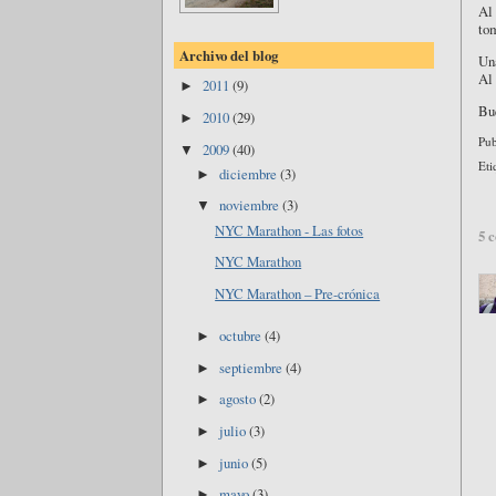
Al 
tom
Archivo del blog
Una
Al 
2011
(9)
►
Bue
2010
(29)
►
Pub
2009
(40)
▼
Eti
diciembre
(3)
►
noviembre
(3)
▼
NYC Marathon - Las fotos
5 
NYC Marathon
NYC Marathon – Pre-crónica
octubre
(4)
►
septiembre
(4)
►
agosto
(2)
►
julio
(3)
►
junio
(5)
►
mayo
(3)
►