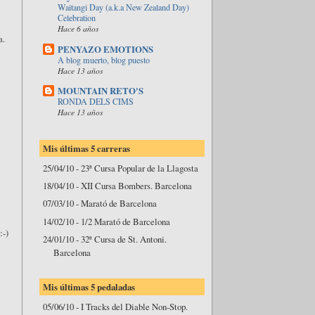
Waitangi Day (a.k.a New Zealand Day)
Celebration
Hace 6 años
a.
PENYAZO EMOTIONS
A blog muerto, blog puesto
Hace 13 años
MOUNTAIN RETO'S
RONDA DELS CIMS
Hace 13 años
Mis últimas 5 carreras
25/04/10 - 23ª Cursa Popular de la Llagosta
18/04/10 - XII Cursa Bombers. Barcelona
07/03/10 - Marató de Barcelona
14/02/10 - 1/2 Marató de Barcelona
:-)
24/01/10 - 32ª Cursa de St. Antoni.
Barcelona
Mis últimas 5 pedaladas
05/06/10 - I Tracks del Diable Non-Stop.