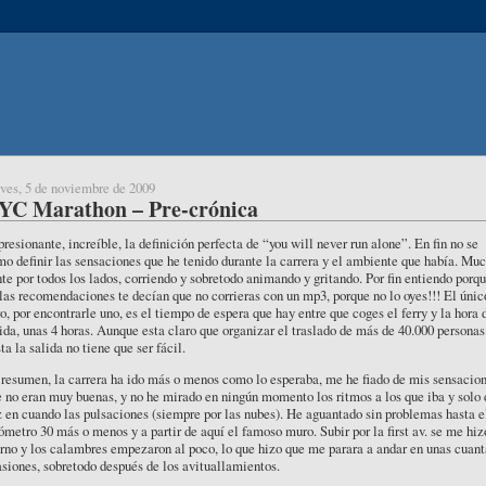
ves, 5 de noviembre de 2009
YC Marathon – Pre-crónica
resionante, increíble, la definición perfecta de “you will never run alone”. En fin no se
o definir las sensaciones que he tenido durante la carrera y el ambiente que había. Mu
te por todos los lados, corriendo y sobretodo animando y gritando. Por fin entiendo porq
las recomendaciones te decían que no corrieras con un mp3, porque no lo oyes!!! El únic
o, por encontrarle uno, es el tiempo de espera que hay entre que coges el ferry y la hora 
ida, unas 4 horas. Aunque esta claro que organizar el traslado de más de 40.000 personas
ta la salida no tiene que ser fácil.
resumen, la carrera ha ido más o menos como lo esperaba, me he fiado de mis sensacion
 no eran muy buenas, y no he mirado en ningún momento los ritmos a los que iba y solo 
 en cuando las pulsaciones (siempre por las nubes). He aguantado sin problemas hasta e
ómetro 30 más o menos y a partir de aquí el famoso muro. Subir por la first av. se me hiz
rno y los calambres empezaron al poco, lo que hizo que me parara a andar en unas cuant
siones, sobretodo después de los avituallamientos.