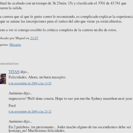
final he acabado con un tiempo de 3h 23min. 15s y clasificado el 3701 de 43.741 que
aron la salida.
 carrera que al que le guste correr le recomiendo, es complicado explicar la experienci
que se anime las inscripciones para el sorteo del año que viene ya están abiertas.
no a ver si consigo escribir la crónica completa de la carrera un día de estos.
licado por
Miquel
en
21:07
quetas:
Maratón
comentarios:
TITAN
dijo...
Felicidades. Ahora, un buen masajito.
6 de noviembre de 2009 a las 13:55
Anónimo dijo...
impressive! Well done cousin. Hope to see you run the Sydney marathon next year 
Fred
6 de noviembre de 2009 a las 23:32
Anónimo dijo...
En 2 palabras: im presionante... Joder macho alguno de tus ascendientes debe ser
keniano, no! Muchísimas felicidades.