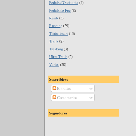
Pedals d'Occitania
(4)
Pedals de Foc
(8)
Raids
(3)
Running
(29)
Titán desert
(13)
Trails
(2)
Trekking
(3)
Ultra Trails
(2)
Varios
(20)
Suscribirse
Entradas
Comentarios
Seguidores